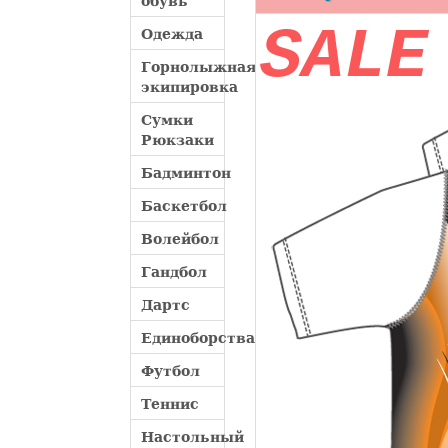
обувь
SALE
Одежда
Горнолыжная
экипировка
Сумки
Рюкзаки
Бадминтон
Баскетбол
Волейбол
Гандбол
Дартс
Единоборства
Футбол
Теннис
Настольный