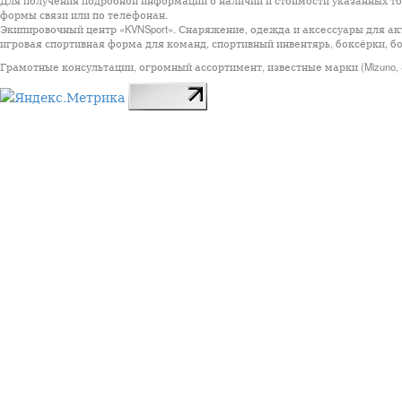
Для получения подробной информации о наличии и стоимости указанных тов
формы связи или по телефонан.
Экипировочный центр «KVNSport». Снаряжение, одежда и аксессуары для ак
игровая спортивная форма для команд, спортивный инвентярь, боксёрки, бо
Грамотные консультации, огромный ассортимент, известные марки (Mizuno, StarSp