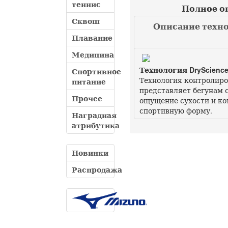
теннис
Полное оп
Сквош
Описание техно
Плавание
Медицина
Технология DryScienc
Спортивное
Технология контролиров
питание
представляет бегунам 
Прочее
ощущение сухости и ко
спортивную форму.
Наградная
атрибутика
Новинки
Распродажа