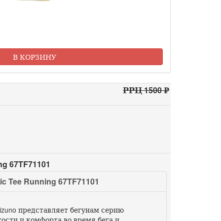
В КОРЗИНУ
РРЦ 1500 ₽
ng 67TF71101
 Tee Running 67TF71101
izuno представляет бегунам серию
сти и комфорта во время бега и