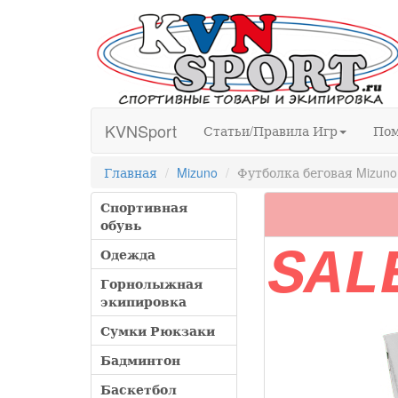
KVNSport
Статьи/Правила Игр
По
Главная
Mizuno
Футболка беговая Mizuno 
Спортивная
обувь
SAL
Одежда
Горнолыжная
экипировка
Сумки Рюкзаки
Бадминтон
Баскетбол