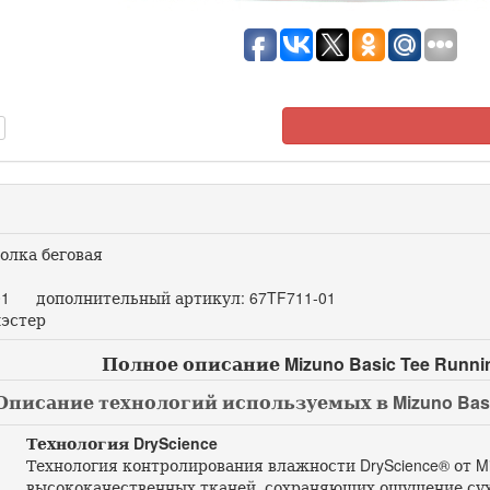
олка беговая
1 дополнительный артикул: 67TF711-01
эстер
Полное описание Mizuno Basic Tee Runni
Описание технологий используемых в Mizuno Basic
Технология DryScience
Технология контролирования влажности DryScience® от M
высококачественных тканей, сохраняющих ощущение сухо