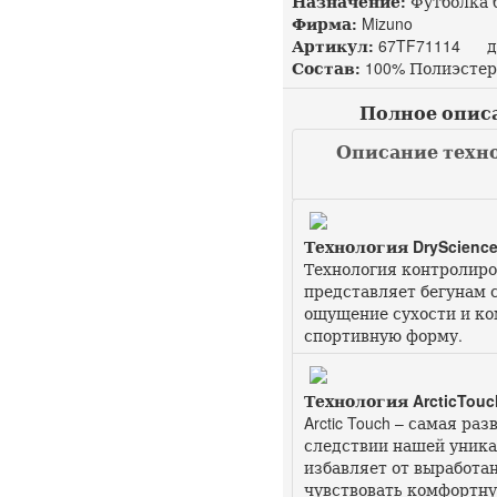
Назначение:
Футболка 
Фирма:
Mizuno
Артикул:
67TF71114 до
Состав:
100% Полиэстер
Полное описан
Описание техно
Технология DryScienc
Технология контролиров
представляет бегунам 
ощущение сухости и ко
спортивную форму.
Технология ArcticTouc
Arctic Touch – самая ра
следствии нашей уника
избавляет от выработан
чувствовать комфортну