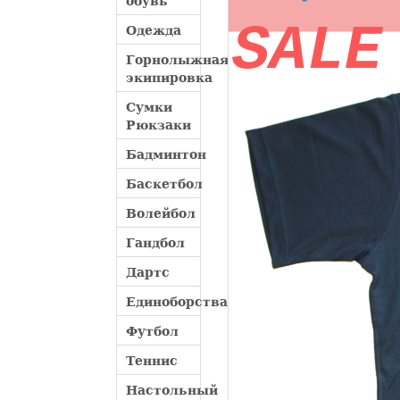
обувь
SALE
Одежда
Горнолыжная
экипировка
Сумки
Рюкзаки
Бадминтон
Баскетбол
Волейбол
Гандбол
Дартс
Единоборства
Футбол
Теннис
Настольный