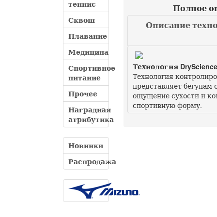
теннис
Полное оп
Сквош
Описание техно
Плавание
Медицина
Технология DryScienc
Спортивное
Технология контролиров
питание
представляет бегунам 
Прочее
ощущение сухости и ко
спортивную форму.
Наградная
атрибутика
Новинки
Распродажа