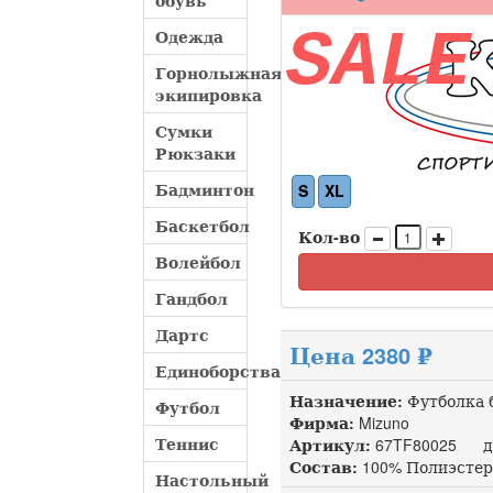
обувь
SALE
Одежда
Горнолыжная
экипировка
Сумки
Рюкзаки
Бадминтон
S
XL
Баскетбол
Кол-во
Волейбол
Гандбол
Дартс
Цена 2380 ₽
Единоборства
Назначение:
Футболка 
Футбол
Фирма:
Mizuno
Теннис
Артикул:
67TF80025 до
Состав:
100% Полиэстер
Настольный