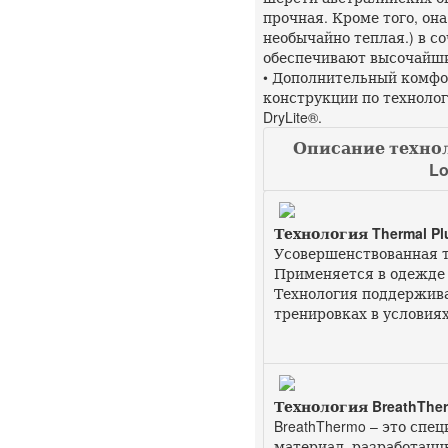
прочная. Кроме того, он
необычайно теплая.) в с
обеспечивают высочайши
• Дополнительный комф
конструкции по технологи
DryLite®.
Описание технол
Lo
Технология Thermal Pl
Усовершенствованная т
Применяется в одежде M
Технология поддержива
тренировках в условия
Технология BreathThe
BreathThermo – это сп
материал, разработанн