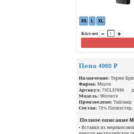
XS
L
XL
Кол-во
Цена 4960 ₽
Назначение:
Термо Брю
Фирма:
Mizuno
Артикул:
73CL37690 до
Модель:
Women's
Произведено:
Тайланд
Состав:
72% Полиэстер,
Полное описание Miz
• Вставки из мериносово
шерсти австралийских о