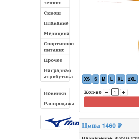
теннис
Сквош
Плавание
Медицина
Спортивное
питание
Прочее
Наградная
атрибутика
XS
S
M
L
XL
2XL
Кол-во
Новинки
Распродажа
Цена 1460 ₽
Назначение:
Форма уни