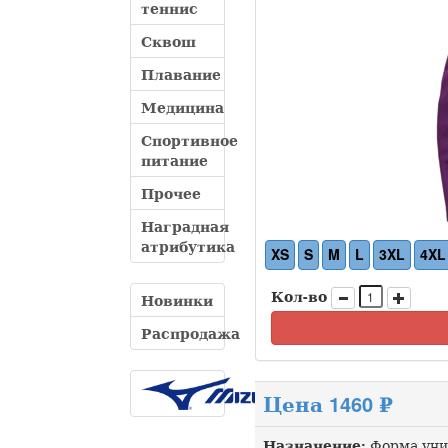
теннис
Сквош
Плавание
Медицина
Спортивное
питание
Прочее
Наградная
атрибутика
XS
S
M
L
3XL
4XL
Кол-во
Новинки
Распродажа
Цена 1460 ₽
Назначение:
Форма уни