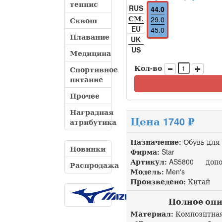
теннис
RUS
44.0
СМ.
29.0
Сквош
EU
45.0
Плавание
UK
US
Медицина
Кол-во
Спортивное
питание
Прочее
Наградная
Цена 1740 ₽
атрибутика
Назначение:
Обувь для
Новинки
Фирма:
Star
Артикул:
AS5800 допол
Распродажа
Модель:
Men's
Произведено:
Китай
Полное опис
Материал:
Композитная