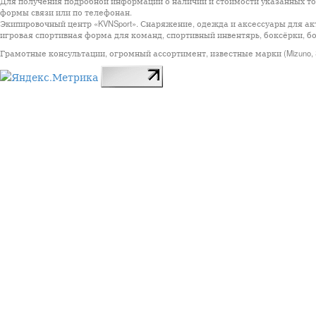
Для получения подробной информации о наличии и стоимости указанных тов
формы связи или по телефонан.
Экипировочный центр «KVNSport». Снаряжение, одежда и аксессуары для ак
игровая спортивная форма для команд, спортивный инвентярь, боксёрки, бо
Грамотные консультации, огромный ассортимент, известные марки (Mizuno, StarSp