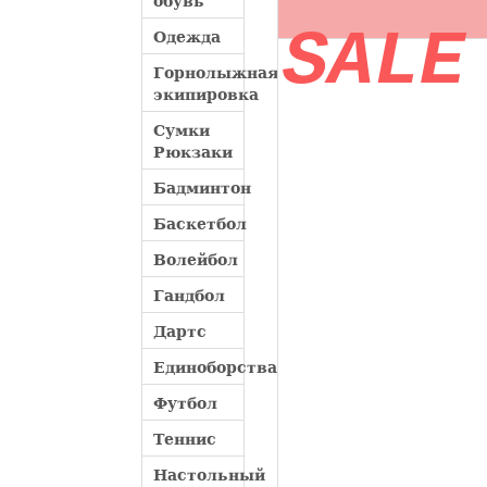
обувь
SALE
Одежда
Горнолыжная
экипировка
Сумки
Рюкзаки
Бадминтон
Баскетбол
Волейбол
Гандбол
Дартс
Единоборства
Футбол
Теннис
Настольный