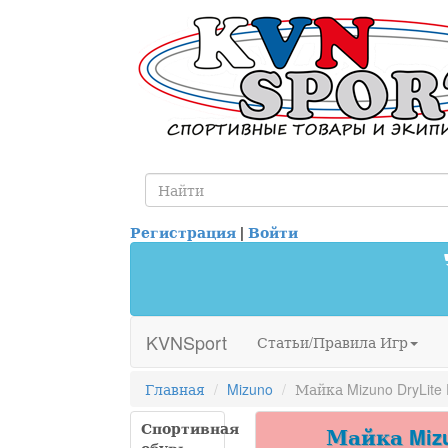
Регистрация
|
Войти
KVNSport
Статьи/Правила Игр
Главная
Mizuno
Майка Mizuno DryLite 
Спортивная
Майка Mizun