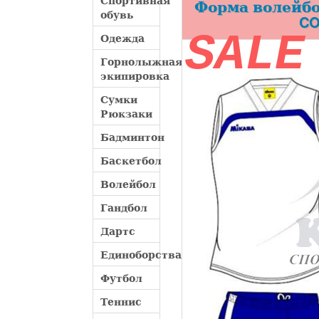
Спортивная
Форма волейбол
обувь
CO
SALE
Одежда
Горнолыжная
экипировка
Сумки
Рюкзаки
Бадминтон
Баскетбол
Волейбол
Гандбол
Дартс
Единоборства
Футбол
Теннис