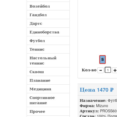
Волейбол
Гандбол
Дартс
Единоборства
Футбол
Теннис
Настольный
S
теннис
Кол-во
Сквош
Плавание
Цена 1470 ₽
Медицина
Спортивное
Назначение:
Футб
питание
Фирма:
Mizuno
Артикул:
PROSS60
Прочее
Состав:
100% Поли