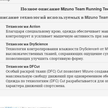
Полное описание Mizuno Team Running Te
писание технологий используемых в Mizuno Team 
Технология Action
Благодаря специальному крою, одежда обеспечивает ма
контролирует и усиливает мышечную активность при за
Технология DryScience
Технология контролирования влажности DryScience® от M
высококачественных тканей, сохраняющих ощущение сухо
позволяющих улучшить спортивную форму.
Технология DFCut
Особый раскрой ткани (DFC) Cut позволяет Mizuno созда
максимальную свободу движений при одновременном обе
Одежда по технологиям (DFC) Cut разрабатывается для о
характера движений спортсмена.