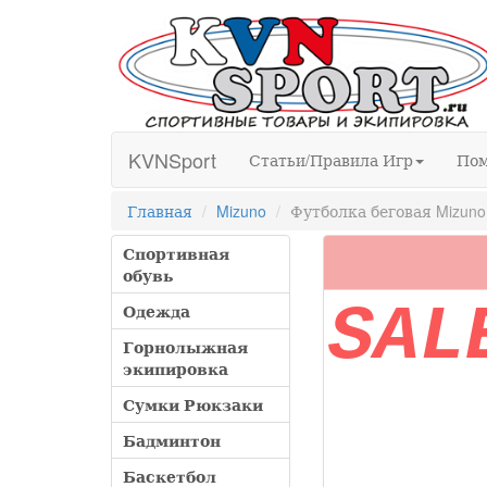
KVNSport
Статьи/Правила Игр
По
Главная
Mizuno
Футболка беговая Mizuno
Спортивная
обувь
SAL
Одежда
Горнолыжная
экипировка
Сумки Рюкзаки
Бадминтон
Баскетбол