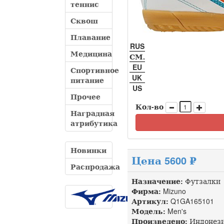
теннис
Сквош
Плавание
RUS
Медицина
СМ.
EU
Спортивное
UK
питание
US
Прочее
Кол-во
Наградная
атрибутика
Новинки
Цена 5600 ₽
Распродажа
Назначение:
Футзалки
Фирма:
Mizuno
Артикул:
Q1GA165101 д
Модель:
Men's
Произведено:
Индонез