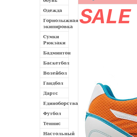
обувь
SALE
Одежда
Горнолыжная
экипировка
Сумки
Рюкзаки
Бадминтон
Баскетбол
Волейбол
Гандбол
Дартс
Единоборства
Футбол
Теннис
Настольный