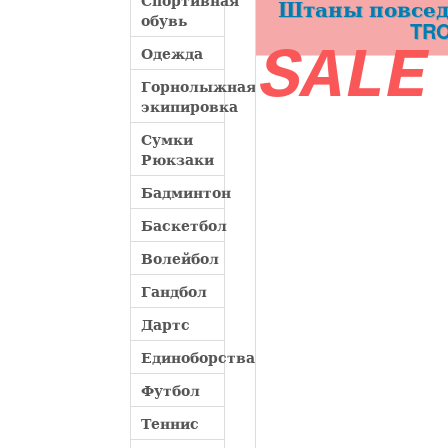
Спортивная
Штаны повседн
обувь
TRO
SALE
Одежда
Горнолыжная
экипировка
Сумки
Рюкзаки
Бадминтон
Баскетбол
Волейбол
Гандбол
Дартс
Единоборства
Футбол
Теннис