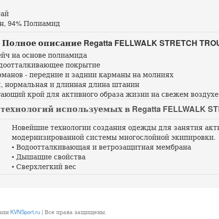
ай
н, 94% Полиамид
Полное описание Regatta FELLWALK STRETCH TROU
ейч на основе полиамида
одоотталкивающее покрытие
рманов - передние и заднии карманы на молниях
я, нормальная и длинная длина штанин
гающий крой для активного образа жизни на свежем воздухе
технологий используемых в Regatta FELLWALK ST
Новейшие технологии создания одежды для занятия акт
модернизированной системы многослойной экипировки.
• Водоотталкивающая и ветрозащитная мембрана
• Дышащие свойства
• Сверхлегкий вес
азин
KVNSport.ru
| Все права защищены.