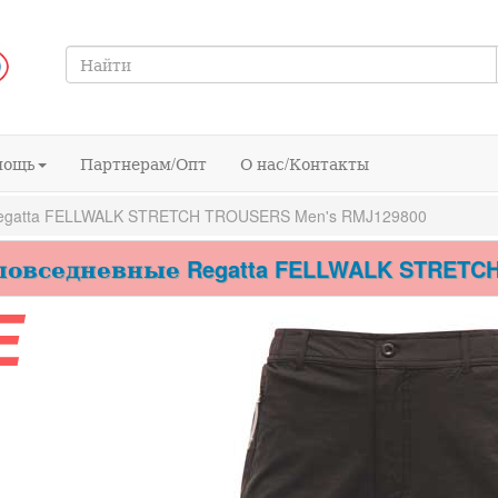
мощь
Партнерам/Опт
О нас/Контакты
gatta FELLWALK STRETCH TROUSERS Men's RMJ129800
вседневные Regatta FELLWALK STRETCH 
E