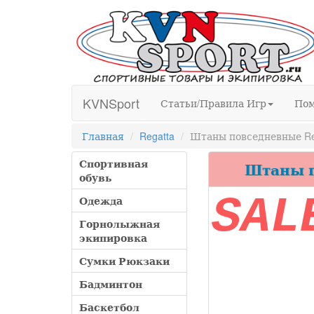
KVNSport
Статьи/Правила Игр
По
Главная
Regatta
Штаны повседневные Re
Спортивная
Штаны по
обувь
SAL
Одежда
Горнолыжная
экипировка
Сумки Рюкзаки
Бадминтон
Баскетбол