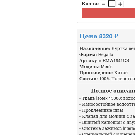
Кол-во
Цена 8320 ₽
Назначение:
Куртка ве
Фирма:
Regatta
Артикул:
RMW1641QS до
Модель:
Men's
Произведено:
Китай
Состав:
100% Полиэстер
Полное описание 
• Ткань Isotex 15000: во
• Износостойкое водоот
• Проклеенные швы
• Клапан для молнии с з
• Вшитый капюшон с дву
• Система зажимов Interac
• Специальный сочленен