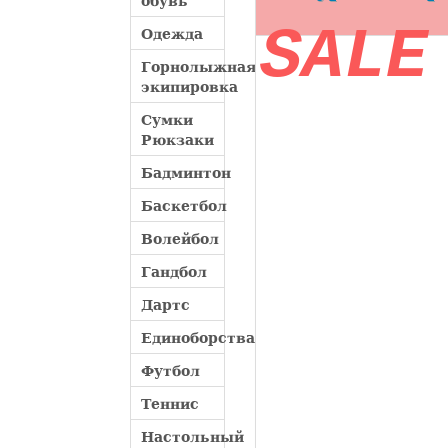
обувь
SALE
Одежда
Горнолыжная
экипировка
Сумки
Рюкзаки
Бадминтон
Баскетбол
Волейбол
Гандбол
Дартс
Единоборства
Футбол
Теннис
Настольный