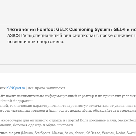
Технология Forefoot GEL® Cushioning System / GEL® в 
ASICS Гель(специальный вид силикона) в носке снижает н
позвоночник спортсмена.
азин
KVNSport.ru
| Все права защищены.
айт носит исключительно информационный характер и ни при каких условия
сийской Федерации.
ой, технические характеристики товаров могут отличаться от указанных н
ости указанных товаров и (или) услуг, пожалуйста, обращайтесь к менедж
 аксессуары для активного отдыха и спорта! Волейбольные мячи, баскетбо
цовки, беговая одежда и обувь, шиповки.
арки (Mizuno, StarSports, Mikasa, Asics, Yonex, KV.Rezac, Winmau, Nodor, Swimf