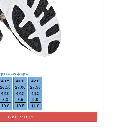
 разных фирм.
40.5
41.0
42.0
26.50
27.00
27.50
42.0
42.5
43.5
8.0
8.5
9.0
10.0
10.5
11.0
В КОРЗИНУ