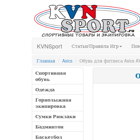
KVNSport
Статьи/Правила Игр
По
Главная
Asics
Обувь для фитнеса Asics 
Спортивная
О
обувь
Одежда
Горнолыжная
экипировка
Сумки Рюкзаки
Бадминтон
Баскетбол