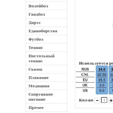
Волейбол
Гандбол
Дартс
Единоборства
Футбол
Теннис
Настольный
теннис
Используется р
Сквош
RUS
34.0
3
СМ.
22.50
2
Плавание
EU
35.5
3
UK
3.0
Медицина
US
5.0
Спортивное
питание
Кол-во
Прочее