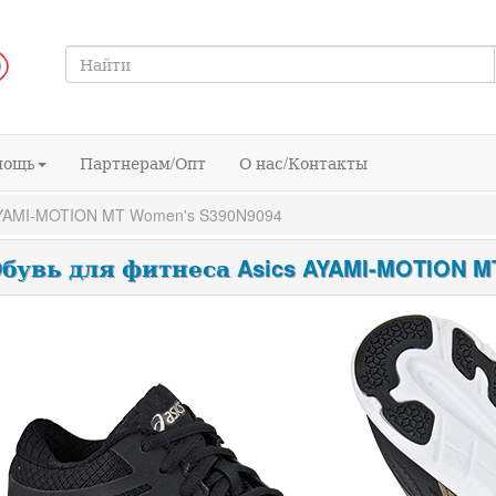
мощь
Партнерам/Опт
О нас/Контакты
AYAMI-MOTION MT Women's S390N9094
бувь для фитнеса Asics AYAMI-MOTION MT