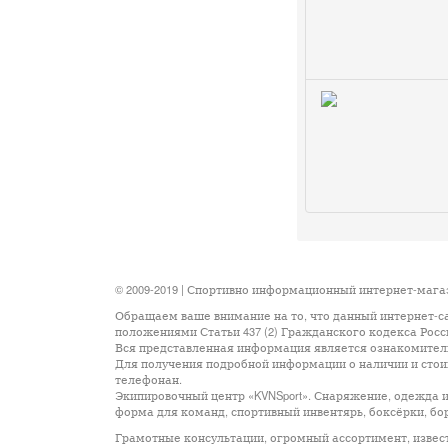
© 2009-2019 | Спортивно информационный интернет-маг
Обращаем ваше внимание на то, что данный интернет-с
положениями Статьи 437 (2) Гражданского кодекса Рос
Вся представленная информация является ознакомительн
Для получения подробной информации о наличии и стоим
телефонан.
Экипировочный центр «KVNSport». Снаряжение, одежда и
форма для команд, спортивный инвентярь, боксёрки, бор
Грамотные консультации, огромный ассортимент, известные м