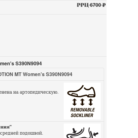
РРЦ 6700 ₽
men's S390N9094
TION MT Women's S390N9094
енена на артопедическую.
рния"
 средней подошвой.