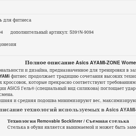
ь для фитнеса
4 дополнительный артикул: S391N-9094
онезия
Полное описание Asics AYAMI-ZONE Women
нальности и дизайна, предназначенное для тренировки в за
YAMi
фитнес продолжает традицию сочетания высоких техно
х кроссовок, которые прекрасно соответствуют требованиям
и ASICS Гель® (специальный вид силикона) поглощает удар,
смена.
шняя и средняя подошва минимизируют вес, максимизирую
писание технологий используемых в Asics AYAMI-
Технология Removable Socklinrer / Съемная стелька
Стелька в обуви является вынимаемой и может быть зам