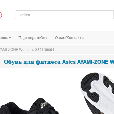
мощь
Партнерам/Опт
О нас/Контакты
AYAMI-ZONE Women's S391N9094
Обувь для фитнеса Asics AYAMI-ZONE W