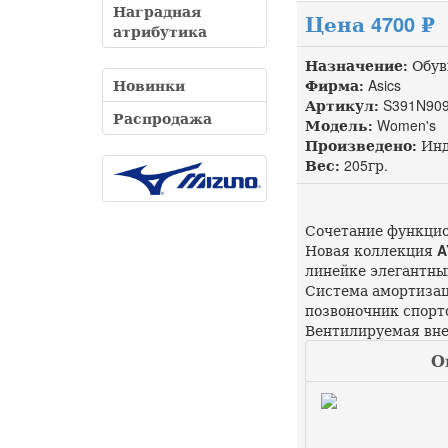
Наградная
Цена 4700 ₽
атрибутика
Назначение:
Обув
Новинки
Фирма:
Asics
Артикул:
S391N909
Распродажа
Модель:
Women's
Произведено:
Инд
Вес:
205гр.
Сочетание функцио
Новая коллекция
A
линейке элегантны
Система амортизаци
позвоночник спорт
Вентилируемая вне
О