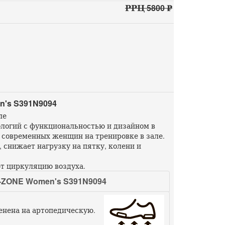
РРЦ 5800 ₽
's S391N9094
ле
логий с функциональностью и дизайном в
 современных женщин на тренировке в зале.
 снижает нагрузку на пятку, колени и
т циркуляцию воздуха.
ZONE Women's S391N9094
енена на артопедическую.