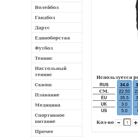
Волейбол
Гандбол
Дартс
Единоборства
Футбол
Теннис
Настольный
теннис
Используется р
Сквош
RUS
34.0
3
СМ.
22.50
2
Плавание
EU
35.5
3
UK
3.0
Медицина
US
5.0
Спортивное
питание
Кол-во
Прочее