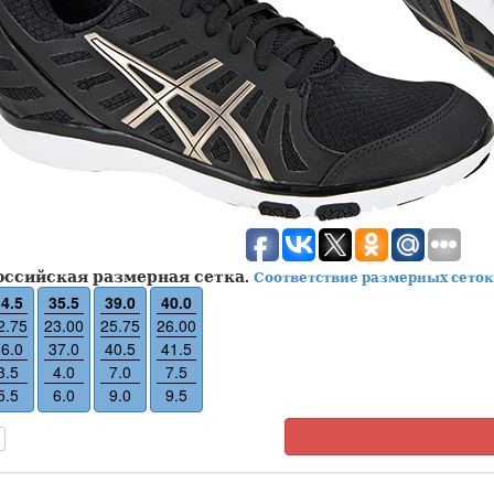
оссийская размерная сетка.
Соответствие размерных сеток
4.5
35.5
39.0
40.0
2.75
23.00
25.75
26.00
6.0
37.0
40.5
41.5
3.5
4.0
7.0
7.5
5.5
6.0
9.0
9.5