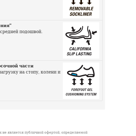
рния"
 средней подошвой.
носочной части
агрузку на стопу, колени и
х не является публичной офертой, определяемой