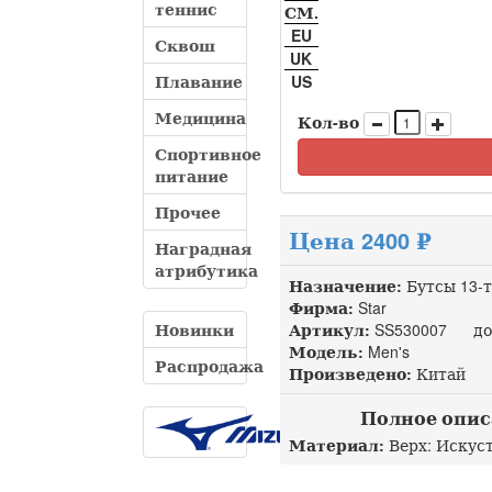
теннис
СМ.
EU
Сквош
UK
Плавание
US
Медицина
Кол-во
Спортивное
питание
Прочее
Цена 2400 ₽
Наградная
атрибутика
Назначение:
Бутсы 13-
Фирма:
Star
Новинки
Артикул:
SS530007 доп
Модель:
Men's
Распродажа
Произведено:
Китай
Полное описа
Материал:
Верх: Искуст