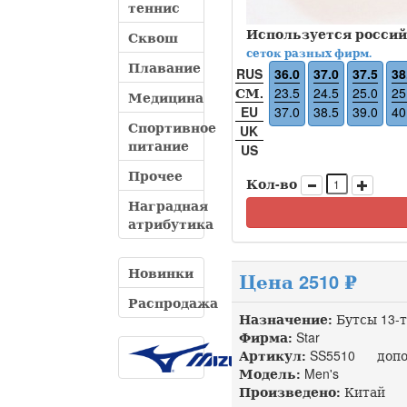
теннис
Используется россий
Сквош
сеток разных фирм.
Плавание
RUS
36.0
37.0
37.5
38
СМ.
23.5
24.5
25.0
25
Медицина
EU
37.0
38.5
39.0
40
Спортивное
UK
питание
US
Прочее
Кол-во
Наградная
атрибутика
Новинки
Цена 2510 ₽
Распродажа
Назначение:
Бутсы 13-
Фирма:
Star
Артикул:
SS5510 допол
Модель:
Men's
Произведено:
Китай