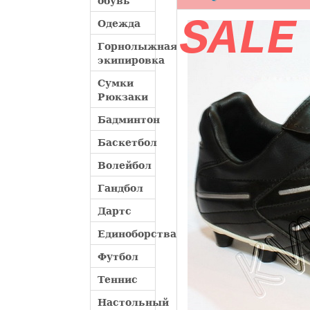
обувь
SALE
Одежда
Горнолыжная
экипировка
Сумки
Рюкзаки
Бадминтон
Баскетбол
Волейбол
Гандбол
Дартс
Единоборства
Футбол
Теннис
Настольный