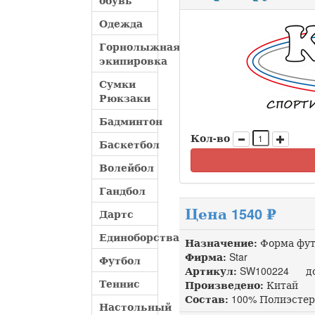
обувь
Одежда
Горнолыжная
экипировка
Сумки
Рюкзаки
Бадминтон
Кол-во
Баскетбол
Волейбол
Гандбол
Цена 1540 ₽
Дартс
Единоборства
Назначение:
Форма фут
Фирма:
Star
Футбол
Артикул:
SW100224 доп
Теннис
Произведено:
Китай
Состав:
100% Полиэстер
Настольный