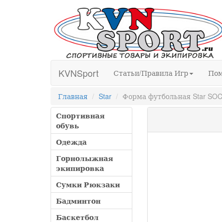
KVNSport
Статьи/Правила Игр
По
Главная
Star
Форма футбольная Star SO
Спортивная
обувь
Одежда
Горнолыжная
экипировка
Сумки Рюкзаки
Бадминтон
Баскетбол