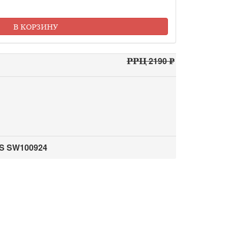
В КОРЗИНУ
РРЦ 2190 ₽
S SW100924