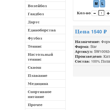
M
L
Волейбол
Кол-во
Гандбол
Дартс
Единоборства
Цена 1540 ₽
Футбол
Назначение:
Форм
Теннис
Фирма:
Star
Артикул:
SW10092
Настольный
Произведено:
Кит
теннис
Состав:
100% Поли
Сквош
Плавание
Медицина
Спортивное
питание
Прочее