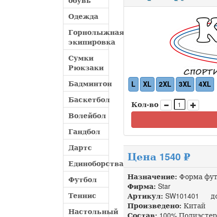
обувь
Одежда
Горнолыжная
экипировка
Сумки
Рюкзаки
Бадминтон
L
XL
2XL
3XL
4XL
Баскетбол
Кол-во
Волейбол
Гандбол
Дартс
Цена 1540 ₽
Единоборства
Назначение:
Форма фут
Футбол
Фирма:
Star
Теннис
Артикул:
SW101401 доп
Произведено:
Китай
Настольный
Состав:
100% Полиэстер