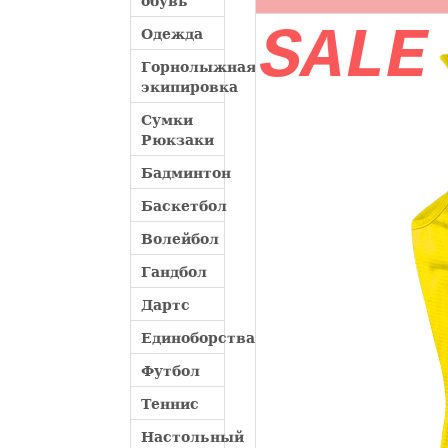
обувь
SALE
Одежда
Горнолыжная
экипировка
Сумки
Рюкзаки
Бадминтон
Баскетбол
Волейбол
Гандбол
Дартс
Единоборства
Футбол
Теннис
Настольный