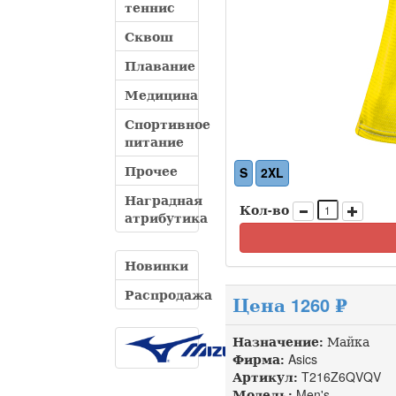
теннис
Сквош
Плавание
Медицина
Спортивное
питание
Прочее
S
2XL
Наградная
Кол-во
атрибутика
Новинки
Распродажа
Цена 1260 ₽
Назначение:
Майка
Фирма:
Asics
Артикул:
T216Z6QVQV д
Модель:
Men's