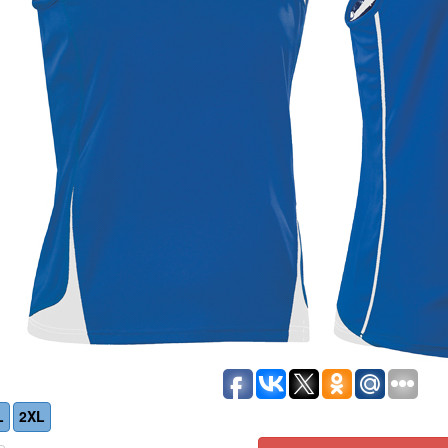
L
2XL