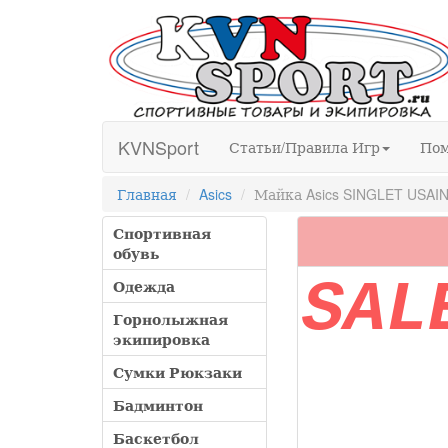
KVNSport
Статьи/Правила Игр
По
Главная
Asics
Майка Asics SINGLET USAIN
Спортивная
обувь
SAL
Одежда
Горнолыжная
экипировка
Сумки Рюкзаки
Бадминтон
Баскетбол