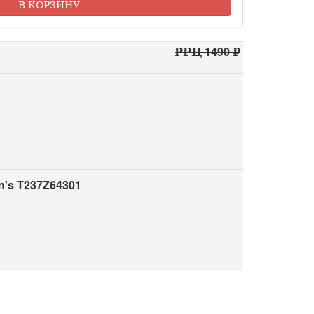
В КОРЗИНУ
РРЦ 1490 ₽
's T237Z64301