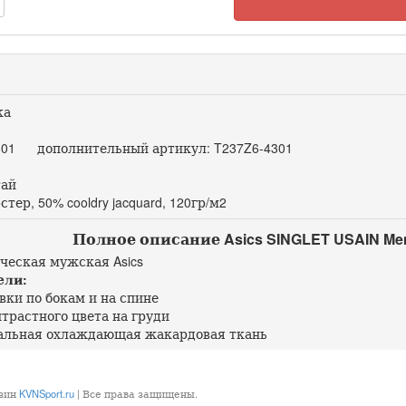
ка
01 дополнительный артикул: T237Z6-4301
ай
ер, 50% cooldry jacquard, 120гр/м2
Полное описание Asics SINGLET USAIN Men
ческая мужская Asics
ели:
вки по бокам и на спине
нтрастного цвета на груди
иальная охлаждающая жакардовая ткань
азин
KVNSport.ru
| Все права защищены.