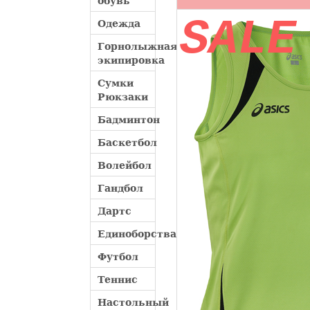
обувь
SALE
Одежда
Горнолыжная
экипировка
Сумки
Рюкзаки
Бадминтон
Баскетбол
Волейбол
Гандбол
Дартс
Единоборства
Футбол
Теннис
Настольный