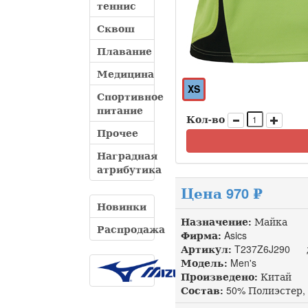
теннис
Сквош
Плавание
Медицина
XS
Спортивное
питание
Кол-во
Прочее
Наградная
атрибутика
Цена 970 ₽
Новинки
Назначение:
Майка
Распродажа
Фирма:
Asics
Артикул:
T237Z6J290 до
Модель:
Men's
Произведено:
Китай
Состав:
50% Полиэстер, 5