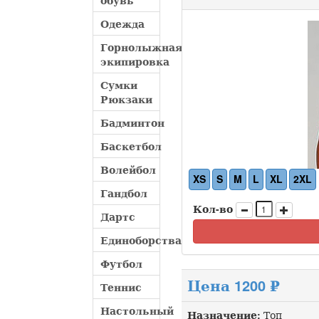
обувь
Одежда
Горнолыжная
экипировка
Сумки
Рюкзаки
Бадминтон
Баскетбол
Волейбол
XS
S
M
L
XL
2XL
Гандбол
Кол-во
Дартс
Единоборства
Футбол
Цена 1200 ₽
Теннис
Настольный
Назначение:
Топ