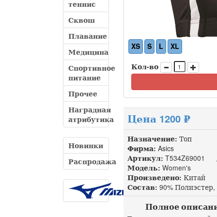
теннис
Сквош
Плавание
XS
S
L
XL
Медицина
Кол-во
Спортивное
питание
Прочее
Наградная
Цена 1200 ₽
атрибутика
Назначение:
Топ
Новинки
Фирма:
Asics
Артикул:
T534Z69001 до
Распродажа
Модель:
Women's
Произведено:
Китай
Состав:
90% Полиэстер, 
Полное описание