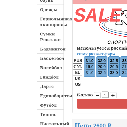
обувь
SALE
Одежда
Горнолыжная
экипировка
Сумки
Рюкзаки
Используется россий
Бадминтон
сеток разных фирм.
Баскетбол
RUS
31.0
32.0
32.5
33
СМ.
19.0
20.0
20.5
21
Волейбол
EU
31.0
32.5
33.0
34
Гандбол
UK
US
Дартс
Кол-во
Единоборства
Футбол
Теннис
Настольный
Цена 2600 ₽