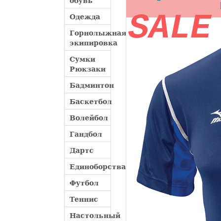
обувь
SALE
Одежда
Горнолыжная
экипировка
Сумки
Рюкзаки
Бадминтон
Баскетбол
Волейбол
Гандбол
Дартс
Единоборства
Футбол
Теннис
Настольный