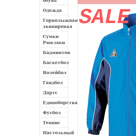
обувь
SALE
Одежда
Горнолыжная
экипировка
Сумки
Рюкзаки
Бадминтон
Баскетбол
Волейбол
Гандбол
Дартс
Единоборства
Футбол
Теннис
Настольный