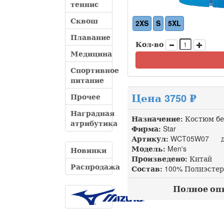
теннис
Сквош
2XS
S
5XL
Плавание
Кол-во
Медицина
Спортивное
питание
Цена 3750 ₽
Прочее
Наградная
Назначение:
Костюм бе
атрибутика
Фирма:
Star
Артикул:
WCT05W07 доп
Модель:
Men's
Новинки
Произведено:
Китай
Распродажа
Состав:
100% Полиэстер
Полное опис