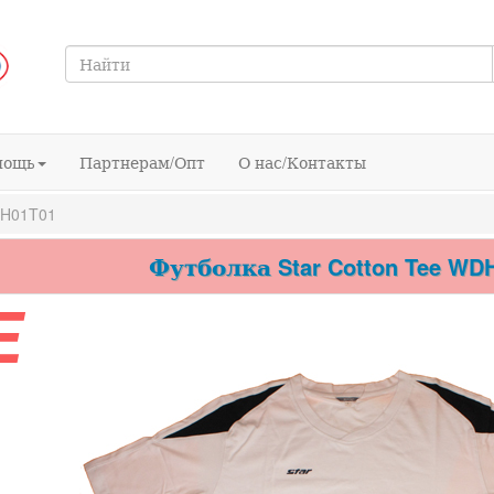
мощь
Партнерам/Опт
О нас/Контакты
DH01T01
Футболка Star Cotton Tee WD
E