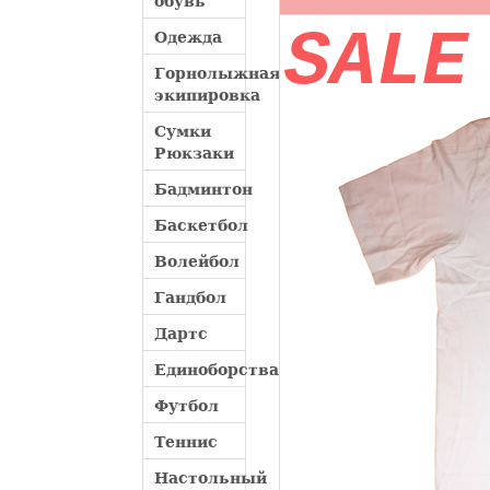
обувь
SALE
Одежда
Горнолыжная
экипировка
Сумки
Рюкзаки
Бадминтон
Баскетбол
Волейбол
Гандбол
Дартс
Единоборства
Футбол
Теннис
Настольный