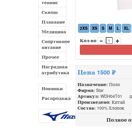
теннис
Сквош
Плавание
2XS
XS
S
M
L
XL
Медицина
Кол-во
Спортивное
питание
Прочее
Наградная
Цена 1500 ₽
атрибутика
Назначение:
Поло
Новинки
Фирма:
Star
Артикул:
WDH04T01 доп
Распродажа
Произведено:
Китай
Состав:
100% Хлопок
Полное оп