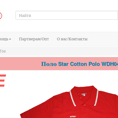
мощь
Партнерам/Опт
О нас/Контакты
T04
Поло Star Cotton Polo WDH0
E