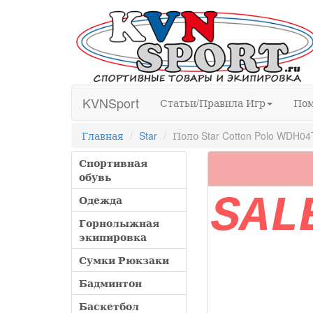
KVNSport
Статьи/Правила Игр
По
Главная
Star
Поло Star Cotton Polo WDH04
Спортивная
обувь
SAL
Одежда
Горнолыжная
экипировка
Сумки Рюкзаки
Бадминтон
Баскетбол