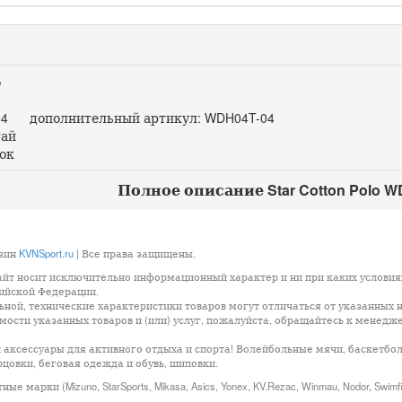
о
4 дополнительный артикул: WDH04T-04
ай
ок
Полное описание Star Cotton Polo W
азин
KVNSport.ru
| Все права защищены.
айт носит исключительно информационный характер и ни при каких условия
сийской Федерации.
ой, технические характеристики товаров могут отличаться от указанных н
ости указанных товаров и (или) услуг, пожалуйста, обращайтесь к менедж
 аксессуары для активного отдыха и спорта! Волейбольные мячи, баскетбо
цовки, беговая одежда и обувь, шиповки.
арки (Mizuno, StarSports, Mikasa, Asics, Yonex, KV.Rezac, Winmau, Nodor, Swimf