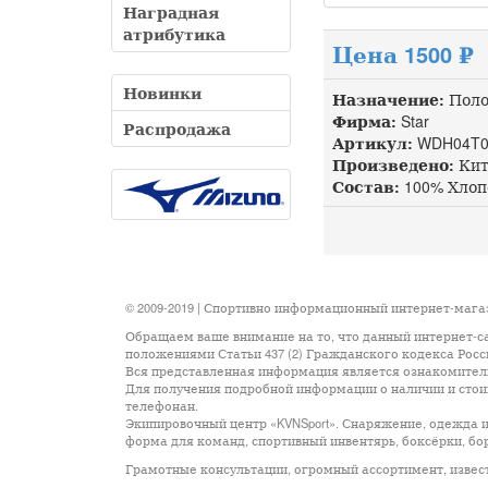
Наградная
атрибутика
Цена 1500 ₽
Новинки
Назначение:
Пол
Фирма:
Star
Распродажа
Артикул:
WDH04T0
Произведено:
Кит
Состав:
100% Хлоп
© 2009-2019 | Спортивно информационный интернет-маг
Обращаем ваше внимание на то, что данный интернет-с
положениями Статьи 437 (2) Гражданского кодекса Рос
Вся представленная информация является ознакомительн
Для получения подробной информации о наличии и стоим
телефонан.
Экипировочный центр «KVNSport». Снаряжение, одежда и
форма для команд, спортивный инвентярь, боксёрки, бор
Грамотные консультации, огромный ассортимент, известные м