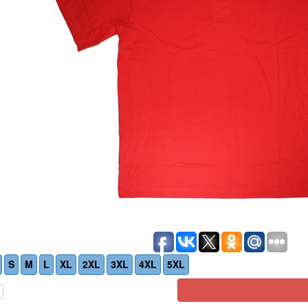
S
M
L
XL
2XL
3XL
4XL
5XL