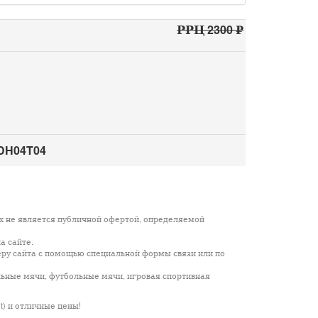
РРЦ 2300 ₽
DH04T04
х не является публичной офертой, определяемой
а сайте.
еру сайта с помощью специальной формы связи или по
льные мячи, футбольные мячи, игровая спортивная
it) и отличные цены!