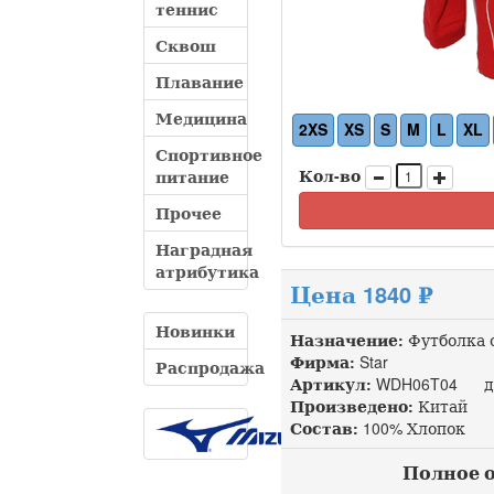
теннис
Сквош
Плавание
Медицина
2XS
XS
S
M
L
XL
Спортивное
Кол-во
питание
Прочее
Наградная
атрибутика
Цена 1840 ₽
Новинки
Назначение:
Футболка 
Фирма:
Star
Распродажа
Артикул:
WDH06T04 доп
Произведено:
Китай
Состав:
100% Хлопок
Полное о