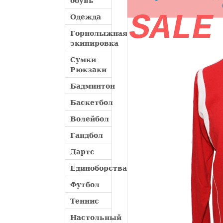
обувь
SALE
Одежда
Горнолыжная
экипировка
Сумки
Рюкзаки
Бадминтон
Баскетбол
Волейбол
Гандбол
Дартс
Единоборства
Футбол
Теннис
Настольный