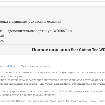
олка с длинным рукавом и молнией
8 дополнительный артикул: WDH06T-18
ай
ок
Полное описание Star Cotton Tee W
азин
KVNSport.ru
| Все права защищены.
айт носит исключительно информационный характер и ни при каких условия
сийской Федерации.
ой, технические характеристики товаров могут отличаться от указанных н
ости указанных товаров и (или) услуг, пожалуйста, обращайтесь к менедж
 аксессуары для активного отдыха и спорта! Волейбольные мячи, баскетбо
цовки, беговая одежда и обувь, шиповки.
арки (Mizuno, StarSports, Mikasa, Asics, Yonex, KV.Rezac, Winmau, Nodor, Swimf