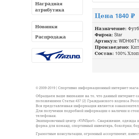
Наградная
атрибутика
Цена 1840 ₽
Новинки
Назначение:
Футб
Фирма:
Star
Распродажа
Артикул:
WDH06T1
Произведено:
Кит
Состав:
100% Хлоп
© 2009-2019 | Спортивно информационный интернет-маг
Обращаем ваше внимание на то, что данный интернет-с
положениями Статьи 437 (2) Гражданского кодекса Рос
Вся представленная информация является ознакомительн
Для получения подробной информации о наличии и стоим
телефонан.
Экипировочный центр «KVNSport». Снаряжение, одежда и
форма для команд, спортивный инвентярь, боксёрки, бор
Грамотные консультации, огромный ассортимент, известные м