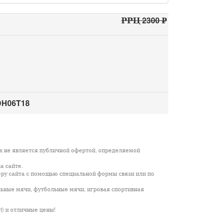
РРЦ 2300 ₽
DH06T18
х не является публичной офертой, определяемой
а сайте.
еру сайта с помощью специальной формы связи или по
льные мячи, футбольные мячи, игровая спортивная
it) и отличные цены!