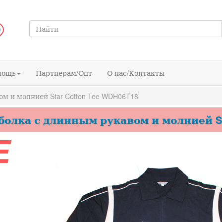
мощь
Партнерам/Опт
О нас/Контакты
м и молнией Star Cotton Tee WDH06T18
болка с длинным рукавом и молнией Sta
E