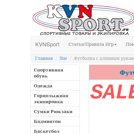
KVNSport
Статьи/Правила Игр
По
Главная
Star
Футболка с длинным рукаво
Спортивная
Фут
обувь
SAL
Одежда
Горнолыжная
экипировка
Сумки Рюкзаки
Бадминтон
Баскетбол