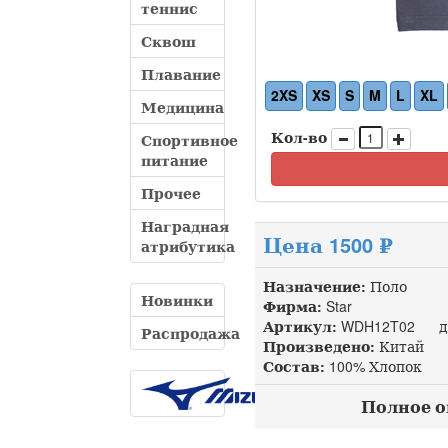
теннис
Сквош
Плавание
2XS
XS
S
M
L
XL
Медицина
Кол-во
Спортивное
питание
Прочее
Наградная
Цена 1500 ₽
атрибутика
Назначение:
Поло
Новинки
Фирма:
Star
Артикул:
WDH12T02 доп
Распродажа
Произведено:
Китай
Состав:
100% Хлопок
Полное оп