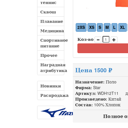
теннис
Сквош
Плавание
2XS
XS
S
M
L
XL
Медицина
Кол-во
Спортивное
питание
Прочее
Наградная
Цена 1500 ₽
атрибутика
Назначение:
Поло
Новинки
Фирма:
Star
Артикул:
WDH12T11 доп
Распродажа
Произведено:
Китай
Состав:
100% Хлопок
Полное оп