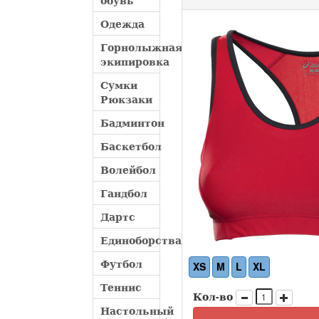
обувь
Одежда
Горнолыжная
экипировка
Сумки
Рюкзаки
Бадминтон
Баскетбол
Волейбол
Гандбол
Дартс
Единоборства
Футбол
XS
M
L
XL
Теннис
Кол-во
Настольный