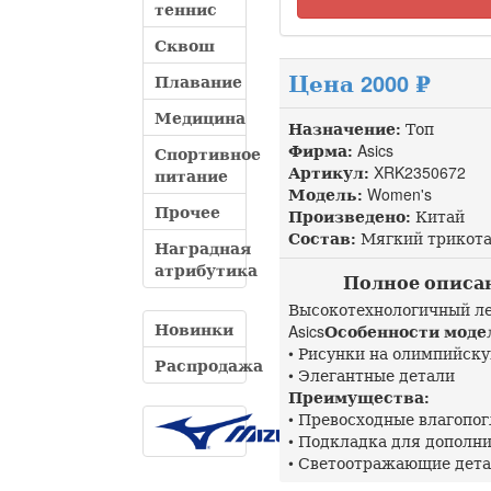
теннис
Сквош
Цена 2000 ₽
Плавание
Медицина
Назначение:
Топ
Фирма:
Asics
Спортивное
Артикул:
XRK2350672 д
питание
Модель:
Women's
Прочее
Произведено:
Китай
Состав:
Мягкий трикотаж
Наградная
атрибутика
Полное описани
Высокотехнологичный ле
Новинки
Asics
Особенности моде
• Рисунки на олимпийск
Распродажа
• Элегантные детали
Преимущества:
• Превосходные влагопо
• Подкладка для дополн
• Светоотражающие дет