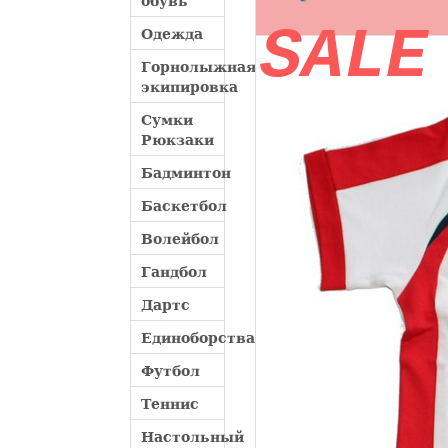
обувь
SALE
Одежда
Горнолыжная
экипировка
Сумки
Рюкзаки
Бадминтон
Баскетбол
Волейбол
Гандбол
Дартс
Единоборства
Футбол
Теннис
Настольный