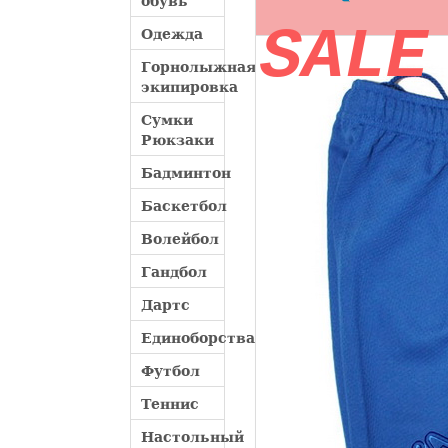
обувь
SALE
Одежда
Горнолыжная
экипировка
Сумки
Рюкзаки
Бадминтон
Баскетбол
Волейбол
Гандбол
Дартс
Единоборства
Футбол
Теннис
Настольный