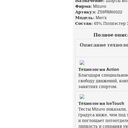
Назначение:
Шорты вол
Фирма:
Mizuno
Артикул:
Z59RM60022 д
Модель:
Men's
Состав:
65% Полиэстер
Полное описан
Описание технолог
Технология Action
Благодаря специально
свободу движений, кон
занятиях спортом.
Технология IceTouch
Тесты Mizuno показали,
градуса ниже, чем под 
и поглощает потоотдел
липкость и сохраняя ую