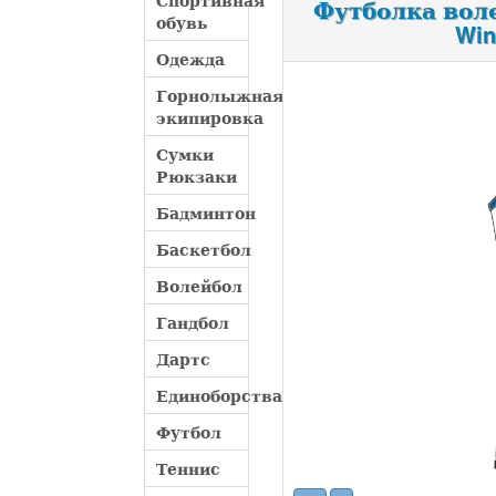
Спортивная
Футболка волей
обувь
Win
Одежда
Горнолыжная
экипировка
Сумки
Рюкзаки
Бадминтон
Баскетбол
Волейбол
Гандбол
Дартс
Единоборства
Футбол
Теннис