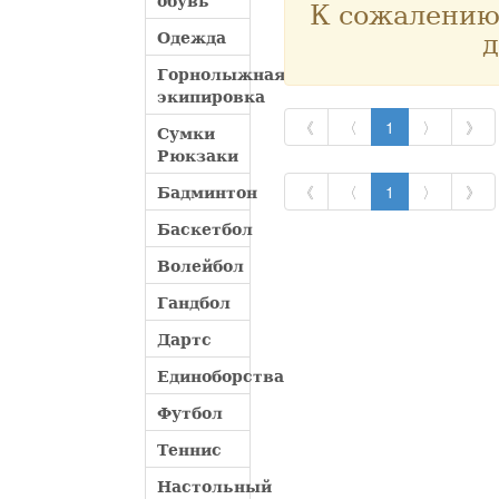
обувь
К сожалению,
д
Одежда
Горнолыжная
экипировка
《
〈
1
〉
》
Сумки
Рюкзаки
Бадминтон
《
〈
1
〉
》
Баскетбол
Волейбол
Гандбол
Дартс
Единоборства
Футбол
Теннис
Настольный