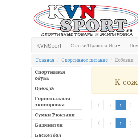
KVNSport
Статьи/Правила Игр
По
Главная
Спортивное питание
Добавки
Спортивная
обувь
К сож
Одежда
Горнолыжная
экипировка
《
〈
1
〉
Сумки Рюкзаки
《
〈
1
〉
Бадминтон
Баскетбол