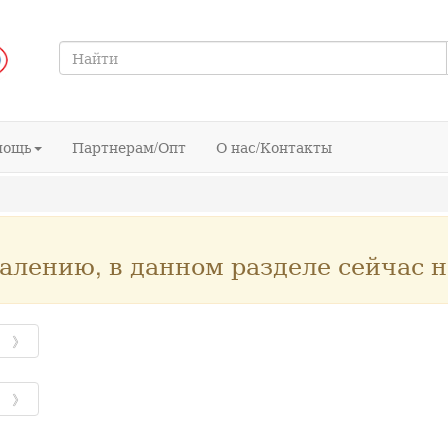
мощь
Партнерам/Опт
О нас/Контакты
алению, в данном разделе сейчас н
》
》