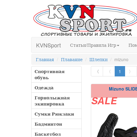
KVNSport
Статьи/Правила Игр
По
Главная
Плавание
Шлепки
mizuno
Спортивная
《
〈
1
〉
обувь
Одежда
Mizuno SLID
Горнолыжная
SALE
экипировка
Сумки Рюкзаки
Бадминтон
Баскетбол