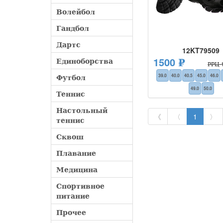
Волейбол
Гандбол
Дартс
12KT79509
1500 ₽
Единоборства
РРЦ 1
Футбол
39.0
40.0
40.5
45.0
46.0
49.0
50.0
Теннис
Настольный
《
〈
1
〉
теннис
Сквош
Плавание
Медицина
Спортивное
питание
Прочее