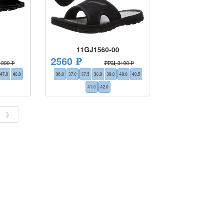
11GJ1560-00
2560 ₽
990 ₽
РРЦ 3190 ₽
47.0
48.0
36.0
37.0
37.5
38.0
39.0
40.0
40.5
41.0
42.0
》