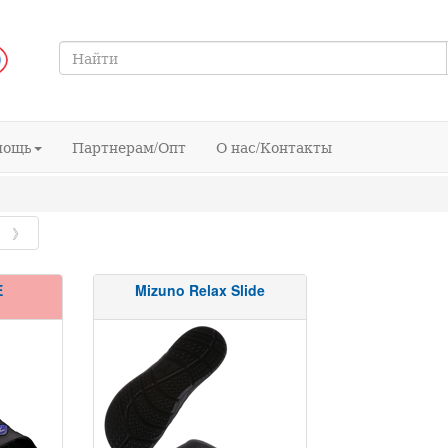
мощь
Партнерам/Опт
О нас/Контакты
》
E
Mizuno Relax Slide