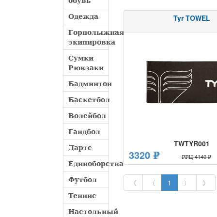
обувь
Одежда
Tyr TOWEL
Горнолыжная
экипировка
Сумки
Рюкзаки
Бадминтон
Баскетбол
Волейбол
Гандбол
TWTYR001
Дартс
3320 ₽
РРЦ 4140 ₽
Единоборства
Футбол
《
〈
1
〉
》
Теннис
Настольный