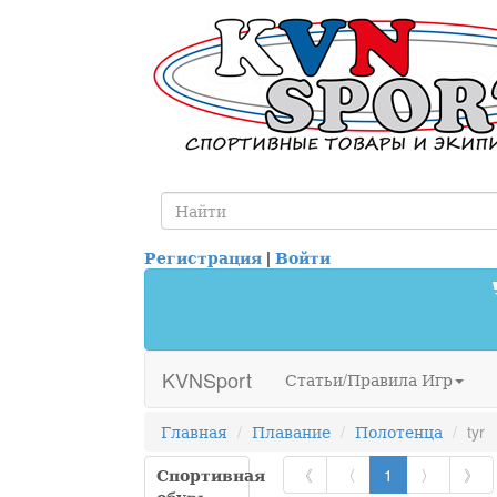
Регистрация
|
Войти
KVNSport
Статьи/Правила Игр
Главная
Плавание
Полотенца
tyr
Спортивная
《
〈
1
〉
》