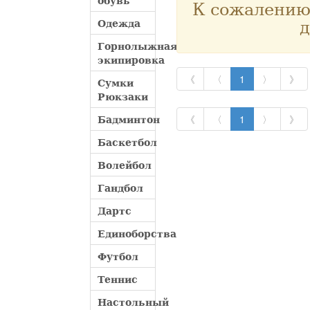
обувь
К сожалению,
д
Одежда
Горнолыжная
экипировка
《
〈
1
〉
》
Сумки
Рюкзаки
Бадминтон
《
〈
1
〉
》
Баскетбол
Волейбол
Гандбол
Дартс
Единоборства
Футбол
Теннис
Настольный