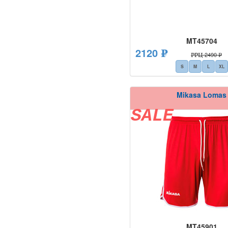
MT45704
2120 ₽
РРЦ 2490 ₽
S
M
L
XL
Mikasa Lomas
SALE
MT45901