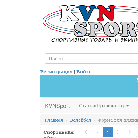
Регистрация
|
Войти
KVNSport
Статьи/Правила Игр
Главная
Волейбол
Форма для пляжн
Спортивная
《
〈
1
〉
》