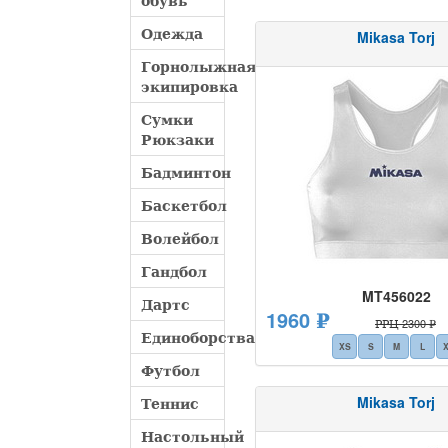
обувь
Одежда
Mikasa Torj
Горнолыжная
экипировка
Сумки
Рюкзаки
Бадминтон
Баскетбол
Волейбол
Гандбол
MT456022
Дартс
1960 ₽
РРЦ 2300 ₽
Единоборства
XS
S
M
L
Футбол
Mikasa Torj
Теннис
Настольный