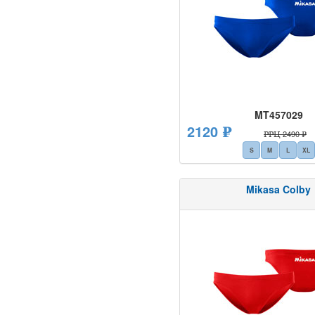
MT457029
2120 ₽
РРЦ 2490 ₽
S
M
L
XL
Mikasa Colby