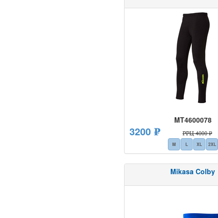
MT4600078
3200 ₽
РРЦ 4000 ₽
M
L
XL
2XL
Mikasa Colby