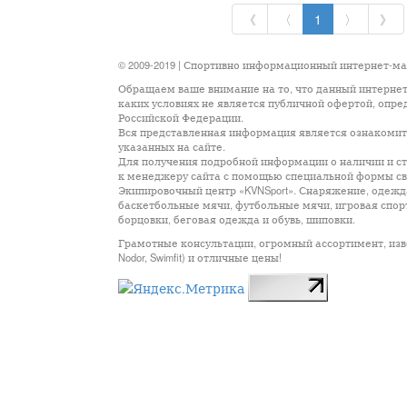
《
〈
1
〉
》
© 2009-2019 | Спортивно информационный интернет-м
Обращаем ваше внимание на то, что данный интернет
каких условиях не является публичной офертой, опр
Российской Федерации.
Вся представленная информация является ознакомите
указанных на сайте.
Для получения подробной информации о наличии и сто
к менеджеру сайта с помощью специальной формы св
Экипировочный центр «KVNSport». Снаряжение, одежда
баскетбольные мячи, футбольные мячи, игровая спор
борцовки, беговая одежда и обувь, шиповки.
Грамотные консультации, огромный ассортимент, известны
Nodor, Swimfit) и отличные цены!