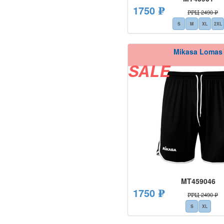
1750 ₽
РРЦ 2490 ₽
S
M
XL
2XL
Mikasa Lomas
SALE
MT459046
1750 ₽
РРЦ 2490 ₽
S
XL