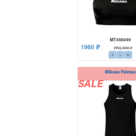
MT456049
1960 ₽
РРЦ 2300 ₽
S
L
XL
Mikasa Palmas
SALE