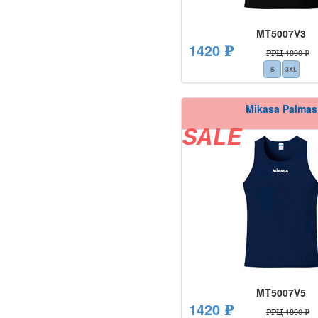
MT5007V3
1420 ₽
РРЦ 1890 ₽
S
3XL
Mikasa Palmas
SALE
MT5007V5
1420 ₽
РРЦ 1890 ₽