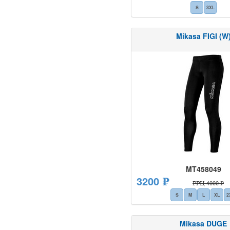
S
3XL
Mikasa FIGI (W
MT458049
3200 ₽
РРЦ 4000 ₽
S
M
L
XL
2
Mikasa DUGE