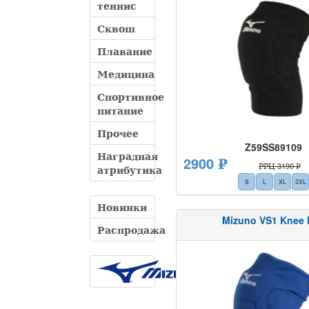
теннис
Сквош
Плавание
Медицина
Спортивное
питание
Прочее
Z59SS89109
Наградная
2900 ₽
РРЦ 3190 ₽
атрибутика
S
L
XL
2XL
Новинки
Mizuno VS1 Knee 
Распродажа