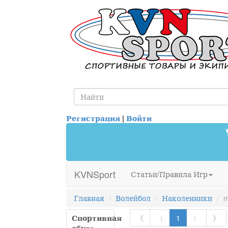
Регистрация
|
Войти
KVNSport
Статьи/Правила Игр
Главная
Волейбол
Наколенники
m
Спортивная
《
〈
1
〉
》