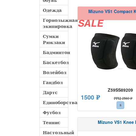
обувь
Одежда
Mizuno VS1 Compact 
Горнолыжная
SALE
экипировка
Сумки
Рюкзаки
Бадминтон
Баскетбол
Волейбол
Гандбол
Z59SS89209
Дартс
1500 ₽
РРЦ 2560 ₽
Единоборства
S
Футбол
Mizuno VS1 Knee 
Теннис
Настольный